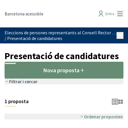
Menú
Barcelona acessible
Entra
Eleccions de persones representants al Consell Rector de l'IMPD
Menú 
/
Presentació de candidatures
Presentació de candidatures
Nova proposta
Filtrar i cercar
1 proposta
Ordenar propostes: