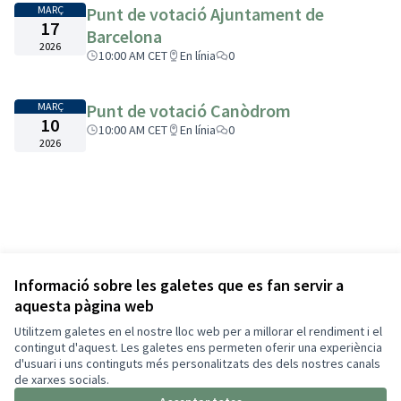
MARÇ
Punt de votació Ajuntament de
17
Barcelona
2026
10:00 AM CET
En línia
0
MARÇ
Punt de votació Canòdrom
10
10:00 AM CET
En línia
0
2026
Informació sobre les galetes que es fan servir a
aquesta pàgina web
Utilitzem galetes en el nostre lloc web per a millorar el rendiment i el
contingut d'aquest. Les galetes ens permeten oferir una experiència
d'usuari i uns continguts més personalitzats des dels nostres canals
de xarxes socials.
Termes i condicions d'ús