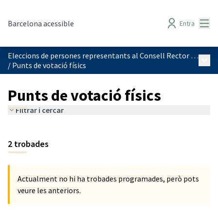
Menú
Barcelona acessible
Entra
Eleccions de persones representants al Consell Rector de l'IMPD
Menú 
/
Punts de votació físics
Punts de votació físics
Filtrar i cercar
2 trobades
Actualment no hi ha trobades programades, però pots
veure les anteriors.