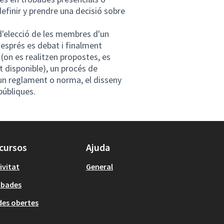
 definir y prendre una decisió sobre
d'elecció de les membres d'un
esprés es debat i finalment
 (on es realitzen propostes, es
 disponible), un procés de
d'un reglament o norma, el disseny
públiques.
cursos
Ajuda
ivitat
General
obades
es obertes