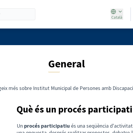
Català
Triar la ll
General
geix més sobre Institut Municipal de Persones amb Discapaci
Què és un procés participat
Un
procés participatiu
és una seqüència d'activitats
una enquesta, després realitzar propostes, debatre-l