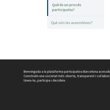
Què és un procés
participatiu?
Què són les assemblees?
Benvinguda a la plataforma participativa Barcelona acessib
Construïm una societat més oberta, transparent i col·labor
Uneix-te, participa i decideix.