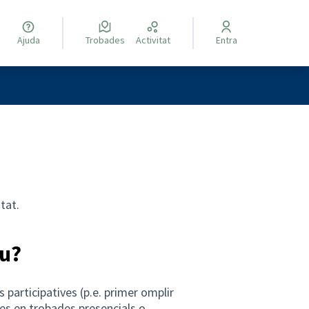
Ajuda
Trobades
Activitat
Entra
engua
Elegir el idioma
tat.
iu?
 participatives (p.e. primer omplir
es en trobades presencials o