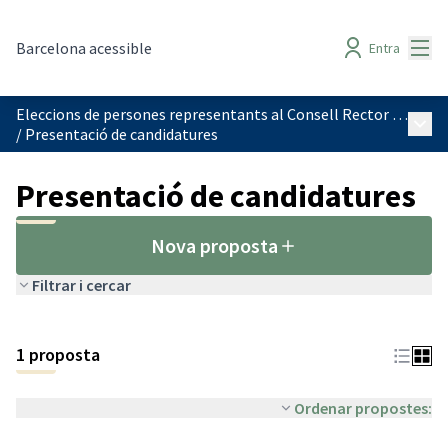
Menú
Barcelona acessible
Entra
Eleccions de persones representants al Consell Rector de l'IMPD
Menú 
/
Presentació de candidatures
Presentació de candidatures
Nova proposta
Filtrar i cercar
1 proposta
Ordenar propostes: