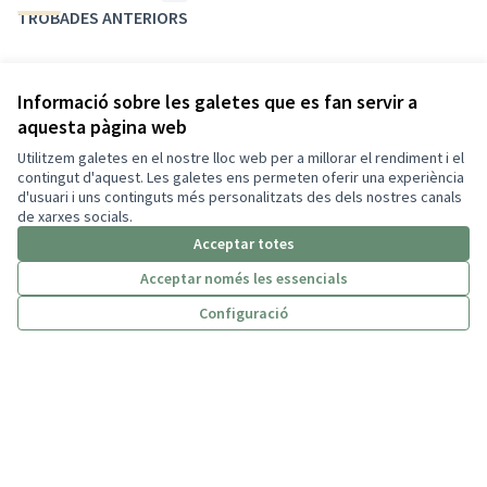
TROBADES ANTERIORS
MARÇ
Punt de votació Ajuntament de
Informació sobre les galetes que es fan servir a
17
Barcelona
aquesta pàgina web
2026
10:00 AM CET
En línia
0
Eleccions de persones representants al Consell
Utilitzem galetes en el nostre lloc web per a millorar el rendiment i el
Rector de l&#39;IMPD
contingut d'aquest. Les galetes ens permeten oferir una experiència
d'usuari i uns continguts més personalitzats des dels nostres canals
de xarxes socials.
MARÇ
Punt de votació Canòdrom
Acceptar totes
10
10:00 AM CET
En línia
0
Acceptar només les essencials
2026
Eleccions de persones representants al Consell
Rector de l&#39;IMPD
Configuració
Termes i condicions d'ús
Configuració de les galetes
Català
Triar la llengua
Elegir el idioma